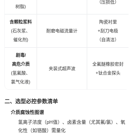
（压损低）
树脂)
含颗粒浆料
陶瓷衬里
(石灰浆、
耐磨电磁流量计
+刮刀电极
催化剂)
（自清洁）
剧毒/
高危介质
全氟醚橡胶密封
夹装式超声波
(氢氟酸、
+钛合金探头
氯气化液)
二、选型必控参数清单
介质腐蚀性图谱
氢离子浓度（pH值）、卤素含量（尤其氟/氯）、氧
化性（如铬酸）需量化