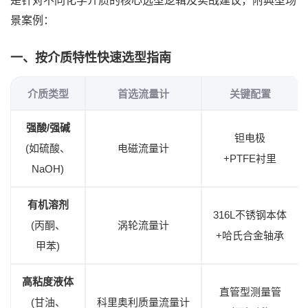
是针对不同化学介质的核心选型逻辑及实战建议，附典型场
景案例：
一、按介质特性快速选型指南
介质类型
首选流量计
关键配置
强酸/强碱
钽电极
(如硫酸、
电磁流量计
+PTFE衬里
NaOH)
有机溶剂
316L不锈钢本体
(丙酮、
涡轮流量计
+哈氏合金轴承
甲苯)
高粘度液体
直管型测量管
(甘油、
科里奥利质量流量计