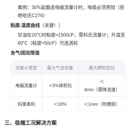
案例：30%盐酸选电磁流量计时，电极必须用钽（拒
绝哈氏C276）
粘度-温度曲线
‌（关键！）
甘油在20℃时粘度≈1500cP，需科氏流量计；升温至
60℃（粘度≈50cP）可选涡轮
含气/固双限值
流量计类型
最大气泡含量
最大颗粒粒径
＜
电磁流量计
＜5%体积比
3mm（需降流速）
科里奥利
＜10%
＜1mm（防磨损）
三、极端工况解决方案