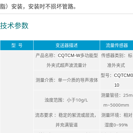
脂）安装，安装时不损坏管路。
技术参数
型 号
变送器描述
流量传感器
产品名称：
多功能型
传感器类别：标
C
QTCM-W
外夹式超声波流量计
准外夹式
型号：
C
QTCM0
测量介质：单一介质的导声液体
10
测量管径：25m
浊度范围：小于10g/L
m~5000mm
流态要求 ：稳定的絮流或层流，
测量环境：相对
并充满管道
湿度0~99%