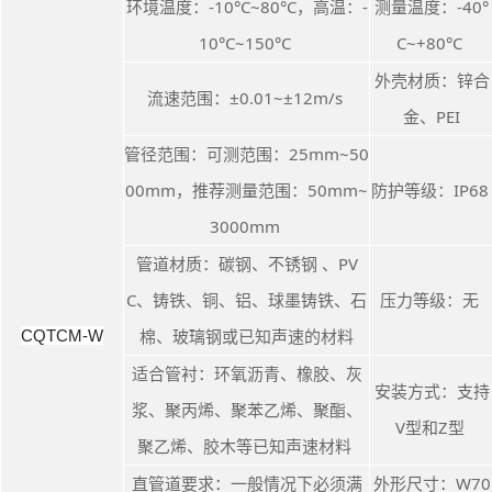
环境温度：-10°C~80°C，高温：-
测量温度：-40°
10°C~150°C
C~+80°C
外壳材质：锌合
流速范围：±0.01~±12m/s
金、PEI
管径范围：可测范围：25mm~50
00mm，推荐测量范围：50mm~
防护等级：IP6
3000mm
管道材质：碳钢、不锈钢 、PV
C、铸铁、铜、铝、球墨铸铁、石
压力等级：无
棉、玻璃钢或已知声速的材料
C
QTCM-W
适合管衬：环氧沥青、橡胶、灰
安装方式：支持
浆、聚丙烯、聚苯乙烯、聚酯、
V型和Z型
聚乙烯、胶木等已知声速材料
直管道要求：一般情况下必须满
外形尺寸：W70