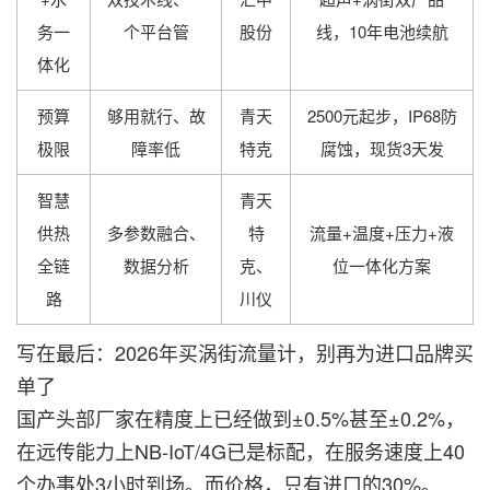
务一
个平台管
股份
线，10年电池续航
体化
预算
够用就行、故
青天
2500元起步，IP68防
极限
障率低
特克
腐蚀，现货3天发
智慧
青天
供热
多参数融合、
特
流量+温度+压力+液
全链
数据分析
克、
位一体化方案
路
川仪
写在最后：2026年买涡街流量计，别再为进口品牌买
单了
国产头部厂家在精度上已经做到±0.5%甚至±0.2%，
在远传能力上NB-IoT/4G已是标配，在服务速度上40
个办事处3小时到场。而价格，只有进口的30%。