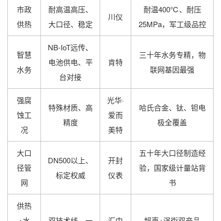
市政
耐高温高压、
耐温400℃、耐压
川仪
供热
大口径、稳定
25MPa，军工级品控
NB-IoT远传、
智慧
三十年水务专精，物
电池供电、平
肯特
水务
联网基因最强
台对接
强腐
光华·
特殊材质、高
哈氏合金、钛、钽电
蚀工
爱而
精度
极全覆盖
况
美特
大口
五十年大口径制造经
DN500以上、
开封
径管
验，国家级计量站背
标定权威
仪表
网
书
供热
+水
双技术线、一
汇中
超声+涡街双产品