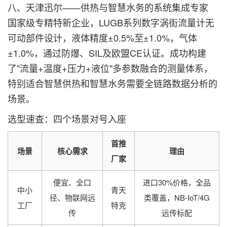
八、天津迅尔——供热与智慧水务的系统集成专家
国家级专精特新企业，LUGB系列数字涡街流量计无
可动部件设计，液体精度±0.5%至±1.0%，气体
±1.0%，通过防爆、SIL及欧盟CE认证。成功构建
了"流量+温度+压力+液位"多参数融合的测量体系，
特别适合智慧供热和智慧水务需要全链路数据分析的
场景。
选型速查：四个场景对号入座
首推
场景
核心需求
理由
厂家
便宜、全口
进口30%价格，全品
中小
青天
径、物联网远
类覆盖，NB-IoT/4G
工厂
特克
传
远传标配