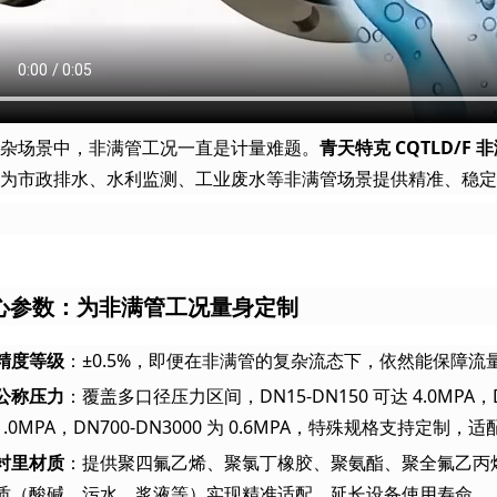
杂场景中，非满管工况一直是计量难题。
青天特克 CQTLD/F
为市政排水、水利监测、工业废水等非满管场景提供精准、稳定
心参数：为非满管工况量身定制
精度等级
：±0.5%，即便在非满管的复杂流态下，依然能保障
公称压力
：覆盖多口径压力区间，DN15-DN150 可达 4.0MPA，DN1
1.0MPA，DN700-DN3000 为 0.6MPA，特殊规格支持定
衬里材质
：提供聚四氟乙烯、聚氯丁橡胶、聚氨酯、聚全氟乙丙
质（酸碱、污水、浆液等）实现精准适配，延长设备使用寿命。