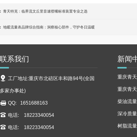
：
青天特克：临界流文丘里音速喷嘴标准装置专业之选
：
地暖流量表品牌综合指南：洞察核心部件，守护冬日温暖
联系我们
新闻
重庆青天
工厂地址:重庆市北碚区丰和路94号(全国
重庆青天
多家办事处)
柴油流量
QQ: 1651688163
深冷质量
电话: 18223340054
树脂流量
电话: 18223340054