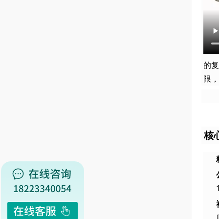
的复
限，
核